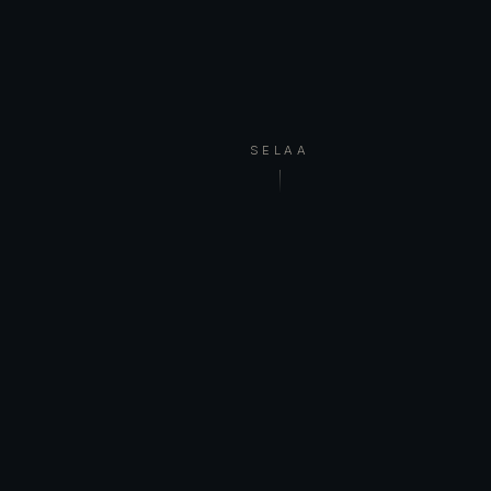
SELAA
TERVETULOA
Olen suomalainen kuvataiteilija Vihdistä.